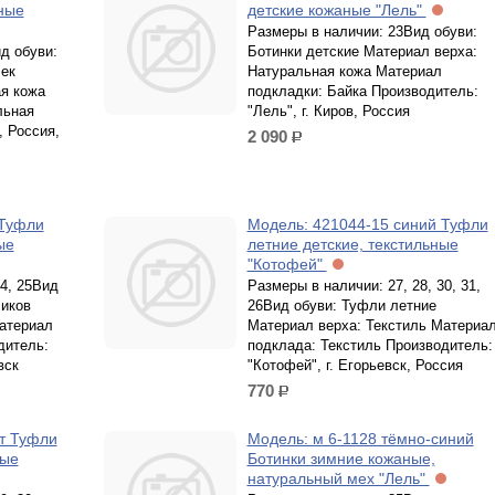
аные
детские кожаные "Лель"
Размеры в наличии: 23Вид обуви:
д обуви:
Ботинки детские Материал верха:
ек
Натуральная кожа Материал
я кожа
подкладки: Байка Производитель:
льная
"Лель", г. Киров, Россия
, Россия,
2 090
р.
 Туфли
Модель: 421044-15 синий Туфли
ые
летние детские, текстильные
"Котофей"
24, 25Вид
Размеры в наличии: 27, 28, 30, 31,
чиков
26Вид обуви: Туфли летние
атериал
Материал верха: Текстиль Материа
дитель:
подклада: Текстиль Производитель:
вск
"Котофей", г. Егорьевск, Россия
770
р.
т Туфли
Модель: м 6-1128 тёмно-синий
ные
Ботинки зимние кожаные,
натуральный мех "Лель"