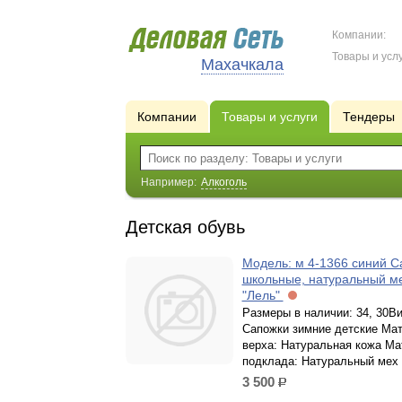
Компании:
Товары и услу
Махачкала
Компании
Товары и услуги
Тендеры
Например:
Алкоголь
Детская обувь
Модель: м 4-1366 синий С
школьные, натуральный м
"Лель"
Размеры в наличии: 34, 30Ви
Сапожки зимние детские Ма
верха: Натуральная кожа Ма
подклада: Натуральный мех
3 500
р.