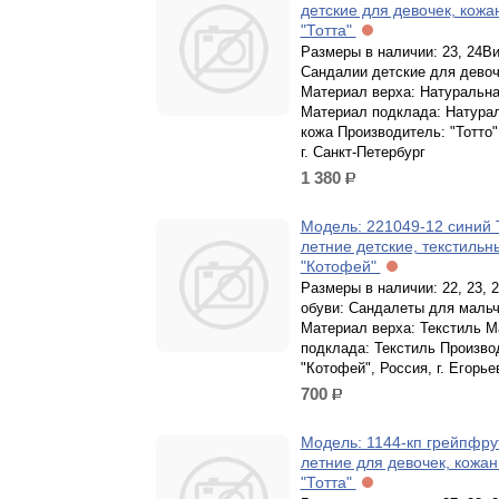
детские для девочек, кож
"Тотта"
Размеры в наличии: 23, 24Ви
Сандалии детские для девоч
Материал верха: Натуральна
Материал подклада: Натура
кожа Производитель: "Тотто"
г. Санкт-Петербург
1 380
р.
Модель: 221049-12 синий
летние детские, текстильн
"Котофей"
Размеры в наличии: 22, 23, 
обуви: Сандалеты для маль
Материал верха: Текстиль М
подклада: Текстиль Произво
"Котофей", Россия, г. Егорье
700
р.
Модель: 1144-кп грейпфру
летние для девочек, кожа
"Тотта"