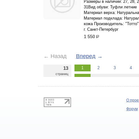
Размеры в наличии: 27, 28, 2
31Вид обуви: Туфли летние
Материал верха: Натуральна
Материал подклада: Натура
кожа Производитель: "Тотто"
г. Санкт-Петербург
1 550
р.
←
Назад
Вперед
→
13
1
2
3
4
страниц
О прое
Форум