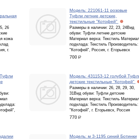
Модель: 221061-11 розовые
уральная
Туфли летние детские,
текстильные "Котофей"
5, 26
Размеры в наличии: 22, 23, 24Вид
ские
обуви: Туфли летние детские
я кожа
Материал верха: Текстиль Материа
клад
подклада: Текстиль Производитель:
я, г.
"Котофей", Россия, г. Егорьевск
700
р.
 Туфли
Модель: 431153-12 голубой Туфл
ые
детские текстильные "Котофей"
Размеры в наличии: 26, 28, 29, 30,
буви:
31Вид обуви: Туфли детские
риал
Материал верха: Текстиль Материа
одклада:
подклада: Текстиль Производитель:
отофей",
"Котофей", г. Егорьевск, Россия
770
р.
ндалии
Модель: м 3-1195 синий Ботинки