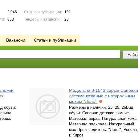
2 046
Статьи и публикации:
101
ги:
853
Тендеры и вакансии:
23
Вакансии
Статьи и публикации
апожки
Модель: м 3-1543 серые Сапожки
ех
детские кожаные с натуральным
мехом "Лель"
д обуви:
Размеры в наличии: 23, 25, 26Вид
териал
обуви: Сапожки детские зимние
териал
Материал верха: Натуральная кожа
Материал подклада: Натуральный
мех Производитель: "Лель", Россия,
г. Киров