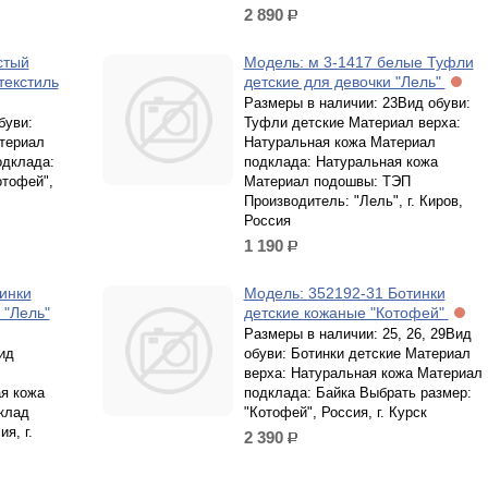
2 890
р.
стый
Модель: м 3-1417 белые Туфли
текстиль
детские для девочки "Лель"
Размеры в наличии: 23Вид обуви:
буви:
Туфли детские Материал верха:
териал
Натуральная кожа Материал
одклада:
подклада: Натуральная кожа
отофей",
Материал подошвы: ТЭП
Производитель: "Лель", г. Киров,
Россия
1 190
р.
инки
Модель: 352192-31 Ботинки
 "Лель"
детские кожаные "Котофей"
Размеры в наличии: 25, 26, 29Вид
ид
обуви: Ботинки детские Материал
верха: Натуральная кожа Материал
я кожа
подклада: Байка Выбрать размер:
клад
"Котофей", Россия, г. Курск
я, г.
2 390
р.