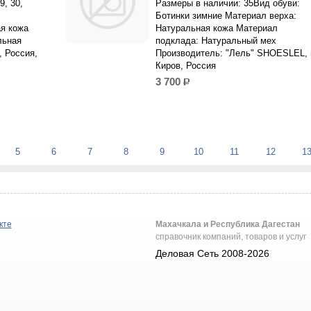
9, 30,
Размеры в наличии: 35Вид обуви:
Ботинки зимние Материал верха:
я кожа
Натуральная кожа Материал
льная
подклада: Натуральный мех
, Россия,
Производитель: "Лель" SHOESLEL, г
Киров, Россия
3 700
р.
5
6
7
8
9
10
11
12
1
кте
Махачкала и Республика Дагестан
справочник компаний, товаров и услуг
Деловая Сеть 2008-2026